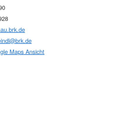
90
928
sau.brk.de
eindl@brk.de
ogle Maps Ansicht