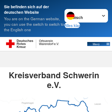
Sie befinden sich auf der
Sprache wechseln zu
deutschen Website
Suche
You are on the German website,
you can use the switch to switch to
Alles klar
the English one
Kreisverbände
Ortsverein
Menü
Warendorf e.V.
Kreisverbände
Kreisverband Schwerin
e.V.