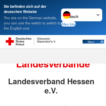
Sie befinden sich auf der
Sprache wechseln zu
deutschen Website
Suche
You are on the German website,
you can use the switch to switch to
Alles klar
the English one
Landesverbände
Ortsverein
Menü
Warendorf e.V.
Die DRK
Landesverbände
Landesverband Hessen
e.V.