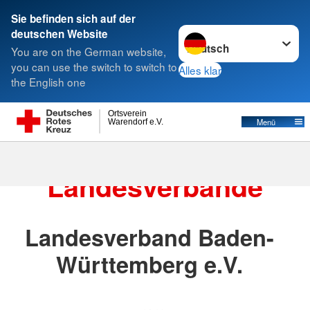
Sie befinden sich auf der
Sprache wechseln zu
deutschen Website
Suche
You are on the German website,
you can use the switch to switch to
Alles klar
the English one
Landesverbände
Ortsverein
Menü
Warendorf e.V.
Die DRK
Landesverbände
Landesverband Baden-
Württemberg e.V.