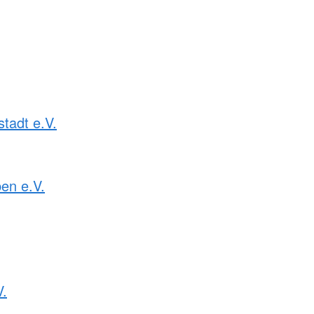
tadt e.V.
en e.V.
V.