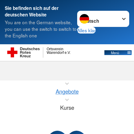
Sie befinden sich auf der
Sprache wechseln zu
deutschen Website
Suche
You are on the German website,
you can use the switch to switch to
Alles klar
the English one
Ortsverein
Menü
Warendorf e.V.
Start
Angebote
Kurse