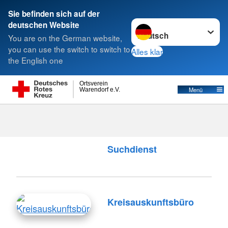
Sie befinden sich auf der
Sprache wechseln zu
deutschen Website
Suche
You are on the German website,
you can use the switch to switch to
Alles klar
the English one
Ortsverein
Menü
Warendorf e.V.
Stephan Wallocha / DRK
Suchdienst
Fotos: li. Helmuth
Pirath/Keystone, re.…
Suchdienst
Kreisauskunftsbüro