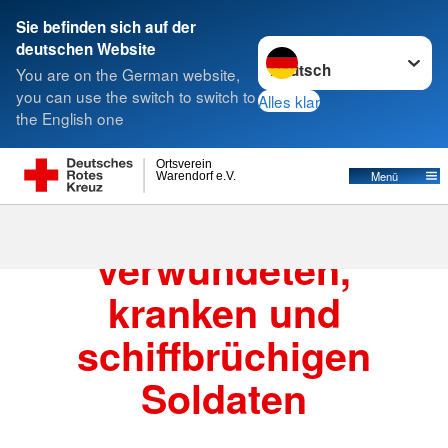
Sie befinden sich auf der
Sprache wechseln zu
deutschen Website
Suche
You are on the German website,
you can use the switch to switch to
Alles klar
the English one
Ortsverein
Menü
Warendorf e.V.
C. Schutz der
verwundeten,
kranken und
schiffbrüchigen
Soldaten