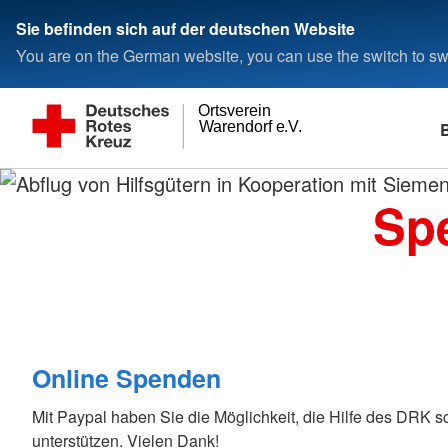
Sie befinden sich auf der deutschen Website
You are on the German website, you can use the switch to swi
Ortsverein
Warendorf e.V.
Spe
Kurse
Krankenhaus in Sri Lanka
Spenden
Wer wir sind
Engagement
Ehrungen
Unsere Projekte
Selbstverständnis
Kurse
Neue Ambulanzabteilung in
Online Spenden
Ansprechpartner
Bundesfreiwilligendi
Blutspendeehrung 2
Sri Lanka
Grundsätze
Nainativu
Kleidung Spenden
Rotkreuzgemeinschaft
Freiwilliges Soziales
Leitbild
Bevölkerungsschutz und
Infos zum Projekt
Mitglied werden
Präsidium
Ehrenamt
Auftrag
Rettung
Satzung
Der offene Rotkreu
Geschichte
Blutspende
Landesverband
Blutspende
Psychosoziale Notfallversorgung
Wohlfahrt und Sozial
Online Spenden
Rettungsdienst
Bereitschaften
Jugendrotkreuz
Mit Paypal haben Sie die Möglichkeit, die Hilfe des DRK s
unterstützen. Vielen Dank!